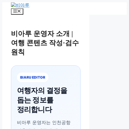
컨
텐
메
츠
뉴
로
건
비아루 운영자 소개 |
너
뛰
여행 콘텐츠 작성·검수
기
원칙
BIARU EDITOR
여행자의 결정을
돕는 정보를
정리합니다
비아루 운영자는 인천공항